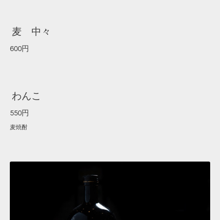
麦 中々
600円
わんこ
550円
麦焼酎