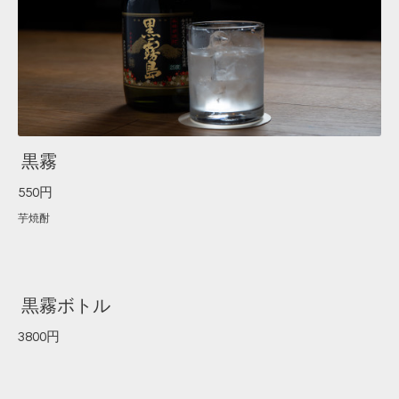
黒霧
550円
芋焼酎
黒霧ボトル
3800円