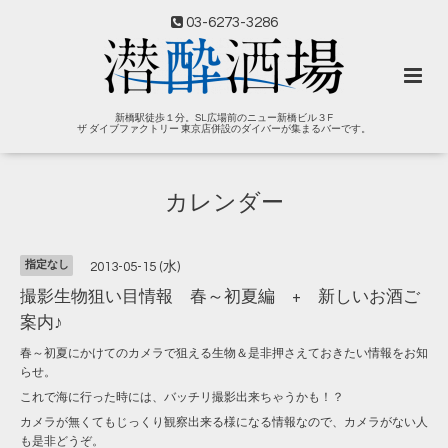
03-6273-3286
新橋駅徒歩１分。SL広場前のニュー新橋ビル３F
ザ ダイブファクトリー 東京店併設のダイバーが集まるバーです。
カレンダー
指定なし
2013-05-15 (水)
撮影生物狙い目情報 春～初夏編 + 新しいお酒ご
案内♪
春～初夏にかけてのカメラで狙える生物＆是非押さえておきたい情報をお知
らせ。
これで海に行った時には、バッチリ撮影出来ちゃうかも！？
カメラが無くてもじっくり観察出来る様になる情報なので、カメラがない人
も是非どうぞ。